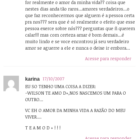
for realmente o amor da minha vida?? coisa que
nestes dias anda tão raros…amores verdadeiros…o
que faz reconhecermos que alguem é a pessoa certa
pra nos??? sera que é só realmente o efeito que esse
pessoa exerce sobre nós??? perguntas que ñ querem
calar!!! mas com certeza amar é bom demais…é
muito lindo e se voce encontrou já seu verdadeiro
amor se aguerre a ele e nunca o deixe ir embora…
Acesse para responder
17/10/2007
karina
EU SO TENHO UMA COISA A DIZER:
-WILSON TE AMO D+,NOS NASCEMOS UM PARA O
OUTRO…
VC EH O AMOR DA MINHA VIDA A RAZÃO DO MEU
VIVER….
T E A M O D + ! ! !
Acesse para responder