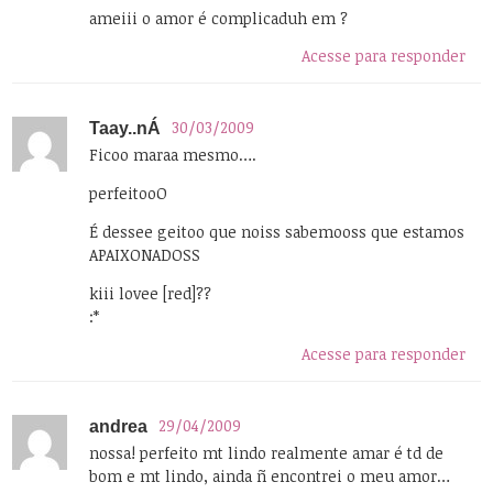
ameiii o amor é complicaduh em ?
Acesse para responder
30/03/2009
Taay..nÁ
Ficoo maraa mesmo….
perfeitooO
É dessee geitoo que noiss sabemooss que estamos
APAIXONADOSS
kiii lovee [red]??
:*
Acesse para responder
29/04/2009
andrea
nossa! perfeito mt lindo realmente amar é td de
bom e mt lindo, ainda ñ encontrei o meu amor…