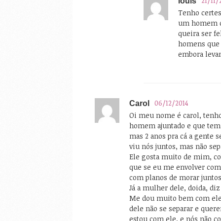
21/11/
louis
Tenho certes
um homem co
queira ser f
homens que 
embora leva
06/12/2014
Carol
Oi meu nome é carol, tenho
homem ajuntado e que tem u
mas 2 anos pra cá a gente s
viu nós juntos, mas não sep
Ele gosta muito de mim, co
que se eu me envolver com 
com planos de morar juntos
Já a mulher dele, doida, diz
Me dou muito bem com ele
dele não se separar e quer
estou com ele, e nós não c