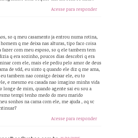
Acesse para responder
anos, so q meu casamento ja entrou numa rotina,
homem q me deixa nas alturas, tipo faco coisa
a fazer com meu esposo, so q ele tambem tem
izia q era sozinho, poucos dias descobri q era
rminar com ele, mais ele pediu pelo amor de deus
 ama de vdd, eu sinto q quando ele diz q me ama,
s eu tambem nao consigo deixar ele, eu to
 ele, e mesmo eu casada nao imagino minhs vida
o longe de mim, quando agente sai eu sou a
mesmo tempi tenho medo do meu marido
 meu sonhos na cama com ele, me ajuda , oq vc
ontinuar?
Acesse para responder