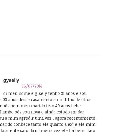
gyselly
18/07/2014
oi meu nome é gisely tenho 21 anos e sou
de 03 anos desse casamento e um filho de 04 de
r pôs bem meu marido tem 40 anos bebe
ambe pôs sou nova e ainda estudo mi dar
ou a mim agredir uma vez . agora recentemente
arido conhece tanto ele quanto a ex” e ele mim
o agente saiu da primeira vez ele foi bem claro