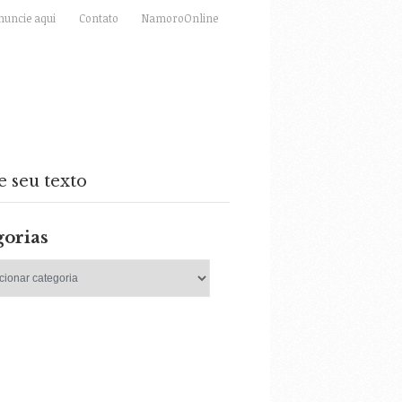
nuncie aqui
Contato
NamoroOnline
e seu texto
gorias
as