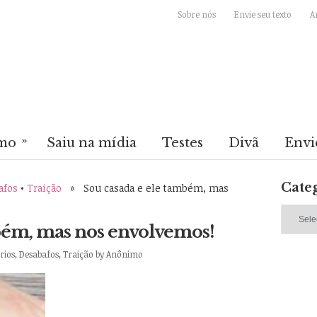
Sobre nós
Envie seu texto
A
»
mo
Saiu na mídia
Testes
Divã
Envi
Cate
afos
•
Traição
» Sou casada e ele também, mas
Categori
bém, mas nos envolvemos!
rios
,
Desabafos
,
Traição
by
Anônimo