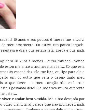
asada há 10 anos e aos poucos 6 meses me envolvi
 do meu casamento. Eu estava um pouco largada,
jeitava e dizia que estava feia, gorda e que nada
 Hoje com 30 kilos a menos – outra mulher – venho
 estou me sinto a mulher mais feliz. Só que esta
mos às escondidas. Ele me liga, eu ligo para ele e
 perto um do outro que vem o desejo tanto meu
is o que fazer – o meu coração não está mais
estou gostando dele! Ele me trata muito diferente
 me bater…
 viver e andar bem vestida.
Me sinto desejada por
o outro dia normal parece que não aconteceu nada
ão perceberem. Conheço a esposa dele e ele o meu