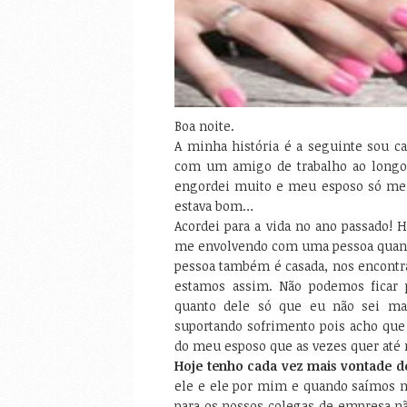
Boa noite.
A minha história é a seguinte sou c
com um amigo de trabalho ao longo
engordei muito e meu esposo só me re
estava bom…
Acordei para a vida no ano passado!
me envolvendo com uma pessoa quando
pessoa também é casada, nos encontra
estamos assim. Não podemos ficar
quanto dele só que eu não sei ma
suportando sofrimento pois acho que 
do meu esposo que as vezes quer até
Hoje tenho cada vez mais vontade de
ele e ele por mim e quando saímos n
para os nossos colegas de empresa n