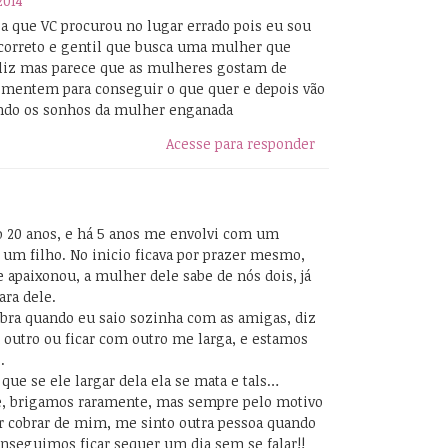
2014
a que VC procurou no lugar errado pois eu sou
rreto e gentil que busca uma mulher que
eliz mas parece que as mulheres gostam de
mentem para conseguir o que quer e depois vão
ndo os sonhos da mulher enganada
Acesse para responder
 20 anos, e há 5 anos me envolvi com um
m filho. No inicio ficava por prazer mesmo,
e apaixonou, a mulher dele sabe de nós dois, já
ara dele.
bra quando eu saio sozinha com as amigas, diz
outro ou ficar com outro me larga, e estamos
.
 que se ele largar dela ela se mata e tals…
, brigamos raramente, mas sempre pelo motivo
er cobrar de mim, me sinto outra pessoa quando
onseguimos ficar sequer um dia sem se falar!!