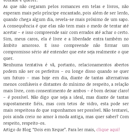
As que não cegaram pelos romances em telas e livros, não
esperam mais pelo príncipe encantado, pois além de ser lerdo,
quando chega algum dia, revela-se mais próximo de um sapo.
A consequência é que elas não tem mais o medo de tentar até
acertar – e isso compreende sair com errados até achar o certo.
Sim, meus caros, ela é livre e a liberdade entra também no
âmbito amoroso. E isso compreende não firmar um
compromisso sério até entender que este seja realmente o que
quer.
Nenhuma tentativa é vã, portanto, relacionamentos abertos
podem não ser os perfeitos – ou longe disso quando se quer
um futuro – mas hoje em dia, diante de tantas alternativas
menos confiáveis e distantes do mínimo de respeito, a relação
mais livre, com consentimento de ambos – é bom deixar claro!
– é possível. Não digo que seja a ideal, mas diante de tantas
supostamente fiéis, mas com tetos de vidro, esta pode ser
mais respeitosa do que suponhamos ser possível. Não tentarei,
pois ainda creio no amor à moda antiga, mas quer saber? Com
respeito, respeito-os.
Artigo do Blog “Dois em Xeque”. Para ler mais,
clique aqui!