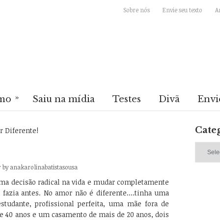
Sobre nós
Envie seu texto
A
»
mo
Saiu na mídia
Testes
Divã
Envi
Cate
Diferente!
Categori
r
by
anakarolinabatistasousa
ma decisão radical na vida e mudar completamente
 fazia antes. No amor não é diferente.
…tinha uma
estudante, profissional perfeita, uma mãe fora de
se 40 anos e um casamento de mais de 20 anos, dois