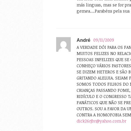
más linguas, mas se for pr
gemea….Parabéns pela sua
09/11/2009
André
A VERDADE DÓI PARA OS FA
MUITOS FELIZES NO RELAC
PESSOAS INFELIZES QUE S
CONHEÇO VÁRIOS PASTORES
SE DIZEM HETEROS E SÃO B
GRITANDO ALELUIA. SEJAM
SOMOS TODOS FILHOS DO 
CRIANÇAS PASSANDO FOME,
RIDÍCULO E O CONGRESSO T
FANÁTICOS QUE NÃO SE PR
OUTROS. SOU A FAVOR DA U
CONTRA A HOMOFOBIA SEM
dick26rjbr@yahoo.com.br