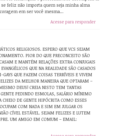
a se feliz não importa quem seja minha alma
 coragem em ser você mesma…
Acesse para responder
NÁTICOS RELIGIOSOS. ESPERO QUE VCS SEJAM
IONAMENTO. PIOR DO QUE PRECONCEITO SÃO
E CASAM E MANTÉM RELAÇÕES EXTRA CONJUGAIS
 EVANGÉLICOS QUE NA REALIDADE SÃO CASADOS
I-GAYS QUE FAZEM COISAS TERRÍVEIS E VIVEM
 FELIZES DA MELHOR MANEIRA QUE OPTARAM –
MESMO DEUS! CREIA NISTO TEM TANTAS
 GENTE PEDINDO ESMOLAS, SALÁRIO MÍNIMO
A CHEIO DE GENTE HIPÓCRITA COMO ESSES
EOCUPAM COM NADA E SIM EM JULGAR OS
NIÃO CÍVEL ESTÁVEL. SEJAM FELIZES E LUTEM
PRE. UM AMIGO EM COMUM – EMAIL:
Acesse para responder