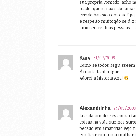
sua propria vontade. acho 
idade. quem nao sabe amar s
errado baseado em que? pq a
e respeito muitoqdo se diz r
amor entre duas pessoas . 
31/07/2009
Kary
Como se todos seguisseem 
É muito facil julgar…
Adorei a historia Ana!
24/09/200
Alexandrinha
Li cada um desses comentar
coisas na vida que nos s
pecado em amar?Não vejo na
em ficar com uma mulher 