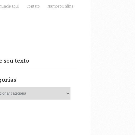
nuncie aqui
Contato
NamoroOnline
e seu texto
gorias
as