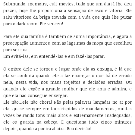
Submundo, memoirs, cult movies, tudo que um dia já lhe deu
prazer, hoje lhe proporciona a sensação de asco e vitória. Ele
saiu vitorioso da briga travada com a vida que quis lhe puxar
para o dark room. Ele venceu!
Para ele sua família é também de suma importância, e agora a
preocupação aumentou com as lágrimas da moça que escolheu
para ser sua.
Em evitá-las, em entendê-las e em fazê-las parar.
O ombro dele se tornou o lugar onde ela as enxuga, é lá que
ela se conforta quando ele a faz enxergar o que há de errado
nela, nesta vida, nos maus trejeitos e decisões erradas. Ou
quando ele expõe a grande mulher que ele ama e admira, e
que ela não consegue enxergar.
Ele não…ele não chora! Não pelas palavras lançadas no ar por
ela, quase sempre em tons ríspidos de mandamentos, muitas
vezes beirando tons mais altos e extremamente inadequados,
ele os guarda na cabeça. E questiona tudo cinco minutos
depois, quando a poeira abaixa. Boa decisão!