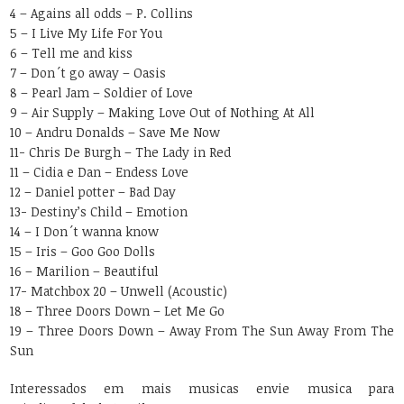
4 – Agains all odds – P. Collins
5 – I Live My Life For You
6 – Tell me and kiss
7 – Don´t go away – Oasis
8 – Pearl Jam – Soldier of Love
9 – Air Supply – Making Love Out of Nothing At All
10 – Andru Donalds – Save Me Now
11- Chris De Burgh – The Lady in Red
11 – Cidia e Dan – Endess Love
12 – Daniel potter – Bad Day
13- Destiny’s Child – Emotion
14 – I Don´t wanna know
15 – Iris – Goo Goo Dolls
16 – Marilion – Beautiful
17- Matchbox 20 – Unwell (Acoustic)
18 – Three Doors Down – Let Me Go
19 – Three Doors Down – Away From The Sun Away From The
Sun
Interessados em mais musicas envie musica para