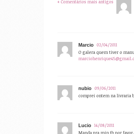
« Comentários mais antigos
02/04/2011
Marcio
O galera quem tiver o man
marciohenrique45@gmail.
09/06/2011
nubio
comprei ontem na livraria 
14/08/2011
Lucio
Manda pra min tb por favo