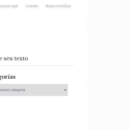
nuncie aqui
Contato
NamoroOnline
e seu texto
gorias
as