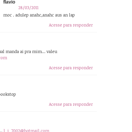
flavio
28/03/2011
moc . adulep anahc,anahc aus an lap
Acesse para responder
ual manda ai pra mim… valeu
com
Acesse para responder
bookstop
Acesse para responder
r…
l_j_7002@hotmail.com