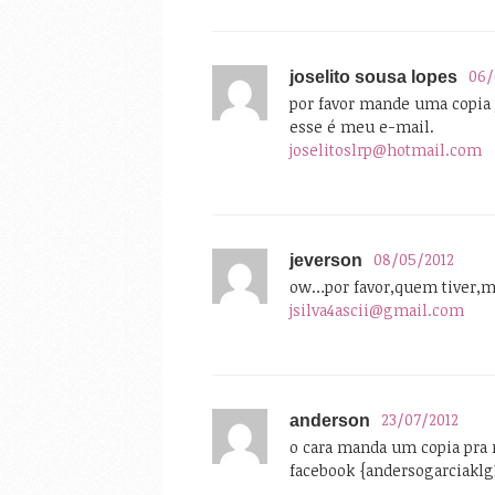
06/
joselito sousa lopes
por favor mande uma copia
esse é meu e-mail.
joselitoslrp@hotmail.com
08/05/2012
jeverson
ow…por favor,quem tiver,
jsilva4ascii@gmail.com
23/07/2012
anderson
o cara manda um copia pra 
facebook {andersogarciakl