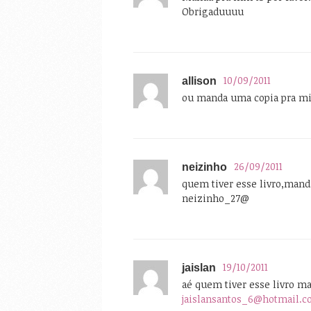
Obrigaduuuu
10/09/2011
allison
ou manda uma copia pra m
26/09/2011
neizinho
quem tiver esse livro,manda 
neizinho_27@
19/10/2011
jaislan
aé quem tiver esse livro m
jaislansantos_6@hotmail.