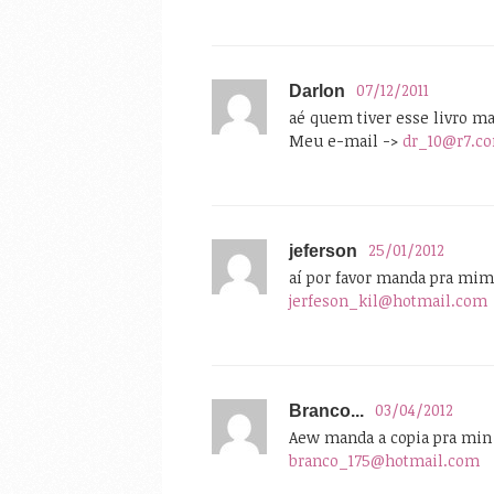
07/12/2011
Darlon
aé quem tiver esse livro m
Meu e-mail ->
dr_10@r7.c
25/01/2012
jeferson
aí por favor manda pra mim
jerfeson_kil@hotmail.com
03/04/2012
Branco...
Aew manda a copia pra min 
branco_175@hotmail.com