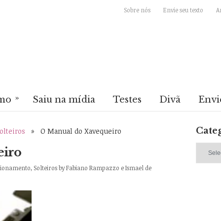
Sobre nós
Envie seu texto
A
»
mo
Saiu na mídia
Testes
Divã
Envi
Cate
olteiros
» O Manual do Xavequeiro
Categori
eiro
acionamento
,
Solteiros
by
Fabiano Rampazzo e Ismael de