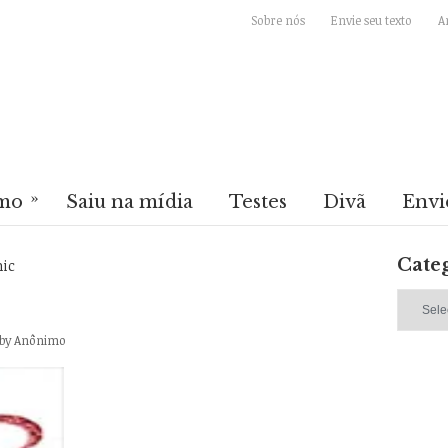
Sobre nós
Envie seu texto
A
»
mo
Saiu na mídia
Testes
Divã
Envi
Cate
ic
Categori
by
Anônimo