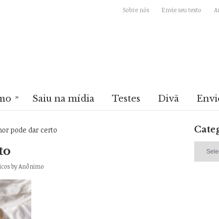
Sobre nós
Envie seu texto
A
»
mo
Saiu na mídia
Testes
Divã
Envi
Cate
 pode dar certo
Categori
to
icos
by
Anônimo