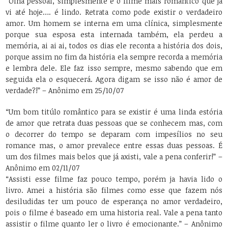
“Olha pessoal, simplesmente é o filme mais romântico que já
vi até hoje…. é lindo. Retrata como pode existir o verdadeiro
amor. Um homem se interna em uma clínica, simplesmente
porque sua esposa esta internada também, ela perdeu a
memória, ai ai ai, todos os dias ele reconta a história dos dois,
porque assim no fim da história ela sempre recorda a memória
e lembra dele. Ele faz isso sempre, mesmo sabendo que em
seguida ela o esquecerá. Agora digam se isso não é amor de
verdade?!” – Anônimo em 25/10/07
“Um bom titúlo romântico para se existir é uma linda estória
de amor que retrata duas pessoas que se conhecem mas, com
o decorrer do tempo se deparam com impesílios no seu
romance mas, o amor prevalece entre essas duas pessoas. É
um dos filmes mais belos que já axisti, vale a pena conferir!” –
Anônimo em 02/11/07
“Assisti esse filme faz pouco tempo, porém ja havia lido o
livro. Amei a história são filmes como esse que fazem nós
desiludidas ter um pouco de esperança no amor verdadeiro,
pois o filme é baseado em uma historia real. Vale a pena tanto
assistir o filme quanto ler o livro é emocionante.” – Anônimo