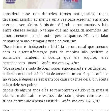
Considero esse um daqueles filmes obrigatórios. Todos
deveriam assistir ao menos uma vez para acreditar em amor
eterno e verdadeiro. A história é linda, emocionante. A luta
entre classes sociais, o tempo que não apaga da memória um
amor, mesmo quando outra pessoa aparece. Não vou falar
demais para não estragar a visão de cada um.
“Esse filme é lindo,conta a história de um casal que mesmo
com as circunstâncias,os pais da menina não aceitam o
romance,e também a doença que ela adquire, eles
permanecem juntos.” – Anônimo em 15/04/07
“Nossa gente é tudo de bom, super emocionante e verdadeiro.
o diário conta toda a história de amor de um casal q se conhece
no verão, e depois se separam por causa da mãe dela, q n aceita
o fato dele ser pobre
depois de alguns anos eles se rencontram e tudo volta mais ai
ela fica maldiosaine e esquece de tudo q viveu com ele dos
filhos enfim vale a pena assistir!” – Anônimo em 05/07/07