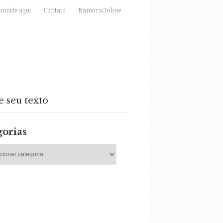
nuncie aqui
Contato
NamoroOnline
e seu texto
gorias
as