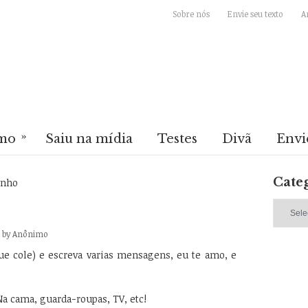
Sobre nós
Envie seu texto
A
»
mo
Saiu na mídia
Testes
Divã
Envi
Cate
nho
Categori
by
Anônimo
ue cole) e escreva varias mensagens, eu te amo, e
 Na cama, guarda-roupas, TV, etc!