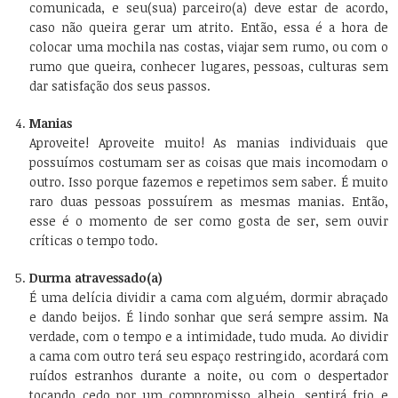
comunicada, e seu(sua) parceiro(a) deve estar de acordo,
caso não queira gerar um atrito. Então, essa é a hora de
colocar uma mochila nas costas, viajar sem rumo, ou com o
rumo que queira, conhecer lugares, pessoas, culturas sem
dar satisfação dos seus passos.
Manias
Aproveite! Aproveite muito! As manias individuais que
possuímos costumam ser as coisas que mais incomodam o
outro. Isso porque fazemos e repetimos sem saber. É muito
raro duas pessoas possuírem as mesmas manias. Então,
esse é o momento de ser como gosta de ser, sem ouvir
críticas o tempo todo.
Durma atravessado(a)
É uma delícia dividir a cama com alguém, dormir abraçado
e dando beijos. É lindo sonhar que será sempre assim. Na
verdade, com o tempo e a intimidade, tudo muda. Ao dividir
a cama com outro terá seu espaço restringido, acordará com
ruídos estranhos durante a noite, ou com o despertador
tocando cedo por um compromisso alheio, sentirá frio e