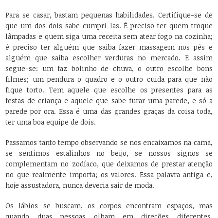
Para se casar, bastam pequenas habilidades. Certifique-se de
que um dos dois sabe cumpri-las. É preciso ter quem troque
lâmpadas e quem siga uma receita sem atear fogo na cozinha;
é preciso ter alguém que saiba fazer massagem nos pés e
alguém que saiba escolher verduras no mercado. E assim
segue-se: um faz bolinho de chuva, o outro escolhe bons
filmes; um pendura o quadro e o outro cuida para que não
fique torto. Tem aquele que escolhe os presentes para as
festas de criança e aquele que sabe furar uma parede, e só a
parede por ora. Essa é uma das grandes graças da coisa toda,
ter uma boa equipe de dois.
Passamos tanto tempo observando se nos encaixamos na cama,
se sentimos estalinhos no beijo, se nossos signos se
complementam no zodíaco, que deixamos de prestar atenção
no que realmente importa; os valores. Essa palavra antiga e,
hoje assustadora, nunca deveria sair de moda.
Os lábios se buscam, os corpos encontram espaços, mas
quando duas pessoas olham em direções diferentes,