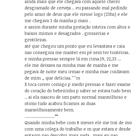
ainda mais que ele chegava com aquele cheiro
desgramado de cerveja .. eu passando mal pedindo
pelo amor de deus que ele viesse logo (23hs) e ele
me chegava 3 da manha p mais .
e assim durante minha gestação inteira com altos e
baixos mimos e desagrados . grosserias e
gentilezas.
até que chegou um ponto que eu levantava e caia
nao conseguia me manter em pé sem ter tonteiras.
e minha pressao sempre lá em cima.19, 22,23 …
ele me deixava na minha mae de manha e me
pegava de noite meu irmao e minha mae cuidavam
de mim ,, que deliciaa.^^rs
E toca correr comigo p medir pressao e fazer exame
do coração do bebezinhu p saber se estava tudo bem
.. ai ela nasceu de um parto normal maravilhoso e
otimo tudo acabou ficamos as duas
maravilhosamente bem.
…………………….**
Quando minha bebe com 8 meses ele me trai de nvo
com uma colega do trabalho e m que estava e desde
entaum nao descobri mais nada , mais eu nao