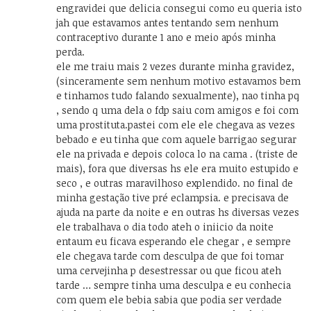
engravidei que delicia consegui como eu queria isto
jah que estavamos antes tentando sem nenhum
contraceptivo durante 1 ano e meio após minha
perda.
ele me traiu mais 2 vezes durante minha gravidez,
(sinceramente sem nenhum motivo estavamos bem
e tinhamos tudo falando sexualmente), nao tinha pq
, sendo q uma dela o fdp saiu com amigos e foi com
uma prostituta.pastei com ele ele chegava as vezes
bebado e eu tinha que com aquele barrigao segurar
ele na privada e depois coloca lo na cama . (triste de
mais), fora que diversas hs ele era muito estupido e
seco , e outras maravilhoso explendido. no final de
minha gestação tive pré eclampsia. e precisava de
ajuda na parte da noite e en outras hs diversas vezes
ele trabalhava o dia todo ateh o iniicio da noite
entaum eu ficava esperando ele chegar , e sempre
ele chegava tarde com desculpa de que foi tomar
uma cervejinha p desestressar ou que ficou ateh
tarde … sempre tinha uma desculpa e eu conhecia
com quem ele bebia sabia que podia ser verdade