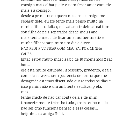
consigo mais olhar p ele e nem fazer amor com ele
mais eu consigo.
desde a primeira eu quero mais nao consigo me
separar dele, eu até tento mais penso muito na
minha filha na falta q ela vai sentir dele afinal tbm
sou filha de pais separados desde meu 1 ano.
mais tenho medo de ficar uma mulher infeliz e
minha filha virar p mim um dia e dizer
NAO PEDI P VC FICAR COM MEU PAI POR MINHA
CAUSA.
Então estou muito indecisa pq de 10 momentos 2 são
bons.
ele está muito estupido , grosseiro, grudento, e fala
com ela as vezes sem paciencia de forma que me
desagrada estamos discutindo quase todos os dias e
isso p mim não é um ambiente saudável p ela.
mas…
tenho medo de nao dar conta dela e de mim
financeiramente trabalho tudo , mais tenho medo
nao sei cmo funciona pensao e essa coisas…
beijinhus da amiga Rubi.