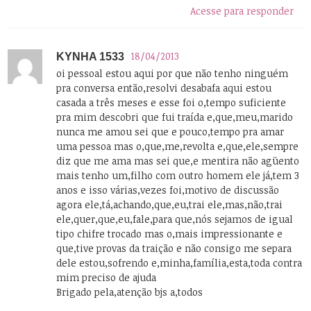
Acesse para responder
18/04/2013
KYNHA 1533
oi pessoal estou aqui por que não tenho ninguém
pra conversa então,resolvi desabafa aqui estou
casada a três meses e esse foi o,tempo suficiente
pra mim descobri que fui traída e,que,meu,marido
nunca me amou sei que e pouco,tempo pra amar
uma pessoa mas o,que,me,revolta e,que,ele,sempre
diz que me ama mas sei que,e mentira não agüento
mais tenho um,filho com outro homem ele já,tem 3
anos e isso várias,vezes foi,motivo de discussão
agora ele,tá,achando,que,eu,trai ele,mas,não,trai
ele,quer,que,eu,fale,para que,nós sejamos de igual
tipo chifre trocado mas o,mais impressionante e
que,tive provas da traição e não consigo me separa
dele estou,sofrendo e,minha,família,esta,toda contra
mim preciso de ajuda
Brigado pela,atenção bjs a,todos