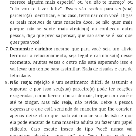
merece alguém mais especial” ou “eu não te mereço” ou
“não vou te fazer feliz”. Esses são razões para seu(sua)
parceiro(a) identificar, e no caso, terminar com você. Digas
os reais motivos de uma maneira doce. Se não quer mais
porque não se sente mais atraído(a) ou conheceu outra
pessoa, diga que precisa pensar, que não sabe se é isso que
quer para você.
Demonstre carinho:
mesmo que para você seja um alívio
terminar o relacionamento, seja legal e carinhoso(a) nesse
momento. Muitas vezes o outro não está esperando isso e
vai levar um tempo para assimilar. Nada de risadas e cara de
felicidade.
Não reaja:
rejeição é um sentimento difícil de assumir e
suportar e por isso seu(sua) parceiro(a) pode ter reações
exageradas, como berrar, chorar demais, brigar com você e
até te xingar. Mas não reaja, não revide. Deixe a pessoa
expressar o que está sentindo da maneira que lhe convier,
apenas deixe claro que nada vai mudar sua decisão e que
ela pode encarar de uma maneira adulta ou fazer um papel
ridículo. Caso escute frases do tipo ”você nunca vai
encontrar alguém como eu” ou “vou fazer você se