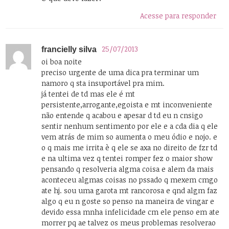
Acesse para responder
25/07/2013
francielly silva
oi boa noite
preciso urgente de uma dica pra terminar um
namoro q sta insuportável pra mim.
já tentei de td mas ele é mt
persistente,arrogante,egoista e mt inconveniente
não entende q acabou e apesar d td eu n cnsigo
sentir nenhum sentimento por ele e a cda dia q ele
vem atrás de mim so aumenta o meu ódio e nojo. e
o q mais me irrita è q ele se axa no direito de fzr td
e na ultima vez q tentei romper fez o maior show
pensando q resolveria algma coisa e alem da mais
aconteceu algmas coisas no pssado q mexem cmgo
ate hj. sou uma garota mt rancorosa e qnd algm faz
algo q eu n goste so penso na maneira de vingar e
devido essa mnha infelicidade cm ele penso em ate
morrer pq ae talvez os meus problemas resolverao