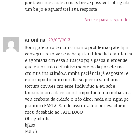
por favor me ajude o mais breve possível. obrigada
um beijo e aguardarei sua resposta
Acesse para responder
29/07/2013
anonima
Bom galera voltei cm o msmo problema q ate hj n
consegui resolver e acho q stou fiknd kd dia + louca
e agoniada cm essa situação pq a pssoa n entende
que eu n sinto definitivamente nada por ele mas
cntinua insistindo.A mnha paciência já esgostou e
eu n suporto nem um dia sequer ta send uma
tortura cnviver cm esse individuo.E eu acbei
tomando uma decisão mt importante na mnha vida
vou embora da cidade e não direi nada a ningm pq
pra mim BASTA. Sendo assim valeu por escutar o
meu desabafo ae . ATE LOGO
Obrigadinha
bjkss
FUI : )