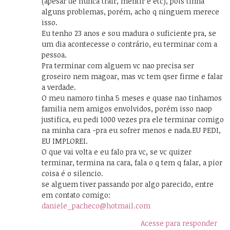
(apesar de nunca trair, mentir e etc), pois tinha
alguns problemas, porém, acho q ninguem merece
isso.
Eu tenho 23 anos e sou madura o suficiente pra, se
um dia acontecesse o contrário, eu terminar com a
pessoa.
Pra terminar com alguem vc nao precisa ser
groseiro nem magoar, mas vc tem qser firme e falar
a verdade.
O meu namoro tinha 5 meses e quase nao tinhamos
familia nem amigos envolvidos, porém isso naop
justifica, eu pedi 1000 vezes pra ele terminar comigo
na minha cara -pra eu sofrer menos e nada.EU PEDI,
EU IMPLOREI.
O que vai volta e eu falo pra vc, se vc quizer
terminar, termina na cara, fala o q tem q falar, a pior
coisa é o silencio.
se alguem tiver passando por algo parecido, entre
em contato comigo:
daniele_pacheco@hotmail.com
Acesse para responder