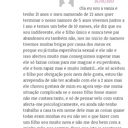
26/01/2013
Ola eu sou a vania e
tenho 21 anos o meu namorado de 22 anos quer
terminar o nosso namoro de 5 anos vivemos juntos a
1 ano e temos um bebe de 10 meses, ele diz que eu
sou indiferente, ele e filho único e nunca teve pai
abandonou eu também não, nos no inicio do namoro
tivemos muitas brigas por causa dos meus ex
porque eu já tinha experiência sexual e ele não e
isso afectou muito mas conseguimos superar mas
ele só fazias coisas para me magoar e eu perdoava,
ele e bom rapaz mas e muito infantil…ele só aceitou
o filho por obrigação pois nem dele gosta, estou tão
arrependia de não ter acabado com ele a 2 anos mas
ele chorou gostava de mim eu agora vejo-me numa
situação complicada se o nosso filho fosse maior
não me custava tanto, e só de pensar velo com outra
afecta-me psicologicamente, eu ainda não tenho
trabalho a casa ta em nome dele mas as coisas quase
todas eram minhas eu eu não sei o que fazer com
um filho sou muito nova e não me dou bem com a