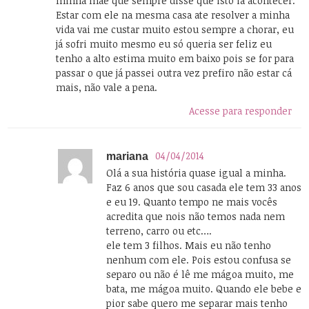
minha mãe que sempre disse que isto ia acontecer.
Estar com ele na mesma casa ate resolver a minha
vida vai me custar muito estou sempre a chorar, eu
já sofri muito mesmo eu só queria ser feliz eu
tenho a alto estima muito em baixo pois se for para
passar o que já passei outra vez prefiro não estar cá
mais, não vale a pena.
Acesse para responder
04/04/2014
mariana
Olá a sua história quase igual a minha.
Faz 6 anos que sou casada ele tem 33 anos
e eu 19. Quanto tempo ne mais vocês
acredita que nois não temos nada nem
terreno, carro ou etc….
ele tem 3 filhos. Mais eu não tenho
nenhum com ele. Pois estou confusa se
separo ou não é lê me mágoa muito, me
bata, me mágoa muito. Quando ele bebe e
pior sabe quero me separar mais tenho