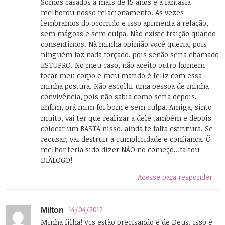
Somos casados a mais de 15 anos e a fantasia
melhorou nosso relacionamento. As vezes
lembramos do ocorrido e isso apimenta a relação,
sem mágoas e sem culpa. Nào existe traição quando
consentimos. Nã minha opinião você queria, pois
ninguém faz nada forçado, pois senão seria chamado
ESTUPRO. No meu caso, não aceito outro homem
tocar meu corpo e meu marido é feliz com essa
minha postura. Não escolhi uma pessoa de minha
convivência, pois não sabia como seria depois.
Enfim, prá mim foi bom e sem culpa. Amiga, sinto
muito, vai ter que realizar a dele também e depois
colocar um BASTA nisso, ainda te falta estrutura. Se
recusar, vai destruir a cumplicidade e confiança. Õ
melhor teria sido dizer NÃO no começo…faltou
DIÄLOGO!
Acesse para responder
14/04/2012
Milton
Minha filha! Vcs estão precisando é de Deus, isso é