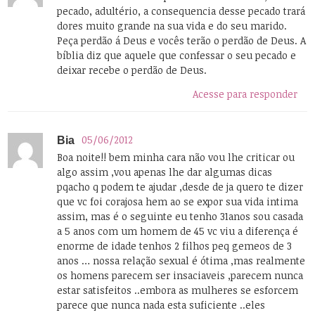
pecado, adultério, a consequencia desse pecado trará
dores muito grande na sua vida e do seu marido.
Peça perdão á Deus e vocês terão o perdão de Deus. A
bíblia diz que aquele que confessar o seu pecado e
deixar recebe o perdão de Deus.
Acesse para responder
05/06/2012
Bia
Boa noite!! bem minha cara não vou lhe criticar ou
algo assim ,vou apenas lhe dar algumas dicas
pqacho q podem te ajudar ,desde de ja quero te dizer
que vc foi corajosa hem ao se expor sua vida intima
assim, mas é o seguinte eu tenho 31anos sou casada
a 5 anos com um homem de 45 vc viu a diferença é
enorme de idade tenhos 2 filhos peq gemeos de 3
anos … nossa relação sexual é ótima ,mas realmente
os homens parecem ser insaciaveis ,parecem nunca
estar satisfeitos ..embora as mulheres se esforcem
parece que nunca nada esta suficiente ..eles