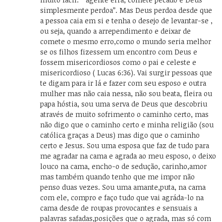
simplesmente perdoa”. Mas Deus perdoa desde que
a pessoa caia em si e tenha o desejo de levantar-se ,
ou seja, quando a arrependimento e deixar de
comete o mesmo erro,como o mundo seria melhor
se os filhos fizessem um encontro com Deus e
fossem misericordiosos como o pai e celeste e
misericordioso ( Lucas 6:36). Vai surgir pessoas que
te digam para ir lá e fazer com seu esposo e outra
mulher mas não caia nessa, não sou beata, fleira ou
papa hóstia, sou uma serva de Deus que descobriu
através de muito sofrimento o caminho certo, mas
não digo que o caminho certo e minha religião (sou
católica graças a Deus) mas digo que o caminho
certo e Jesus. Sou uma esposa que faz de tudo para
me agradar na cama e agrada ao meu esposo, o deixo
louco na cama, encho-o de sedução, carinho,amor
mas também quando tenho que me impor não
penso duas vezes. Sou uma amante,puta, na cama
com ele, compro e faço tudo que vai agráda-lo na
cama desde de roupas provocantes e sensuais a
palavras safadas,posições que o agrada, mas só com