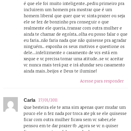
é que ele foi muito inteligente..pediu primeiro pra
incluirem um homem pra mostrar que é um
homem liberal que quer que vc sinta prazer ou seja
ele se fez de bonzinho pra conseguir o que
realmente ele queria..transar com outra mulher e
ainda te chamar de egoísta..olha eu posso falar o que
eu faria..não faria nada que não quisesse pra agradar
ninguém.. exponha os seus motivos e questione os
dele…infelizmente o casamento de vcs está em
xeque e vc precisa tomar uma atitude..se vc aceitar
vc nunca mais terá paz e irá afundar seu casamento
ainda mais..beijos e Deus te ilumine!
Acesse para responder
27/01/2011
Carla
Que besteira ele te ama sim apenas quer mudar um
pouco ele n fez nada por troca ate pk se ele quisesse
ficar com outra mulher ficava sem vc saber,ele
pensou em te dar prazer tb ,agora se vc n quiser