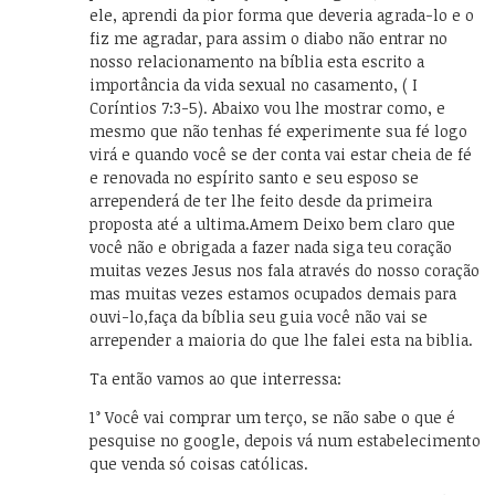
ele, aprendi da pior forma que deveria agrada-lo e o
fiz me agradar, para assim o diabo não entrar no
nosso relacionamento na bíblia esta escrito a
importância da vida sexual no casamento, ( I
Coríntios 7:3-5). Abaixo vou lhe mostrar como, e
mesmo que não tenhas fé experimente sua fé logo
virá e quando você se der conta vai estar cheia de fé
e renovada no espírito santo e seu esposo se
arrependerá de ter lhe feito desde da primeira
proposta até a ultima.Amem Deixo bem claro que
você não e obrigada a fazer nada siga teu coração
muitas vezes Jesus nos fala através do nosso coração
mas muitas vezes estamos ocupados demais para
ouvi-lo,faça da bíblia seu guia você não vai se
arrepender a maioria do que lhe falei esta na biblia.
Ta então vamos ao que interressa:
1° Você vai comprar um terço, se não sabe o que é
pesquise no google, depois vá num estabelecimento
que venda só coisas católicas.