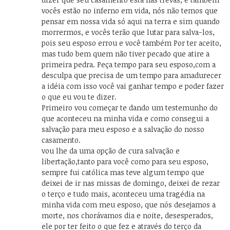
vocês estão no inferno em vida, nós não temos que
pensar em nossa vida só aqui na terra e sim quando
morrermos, e vocês terão que lutar para salva-los,
pois seu esposo errou e você também Por ter aceito,
mas tudo bem quem não tiver pecado que atire a
primeira pedra. Peça tempo para seu esposo,com a
desculpa que precisa de um tempo para amadurecer
a idéia com isso você vai ganhar tempo e poder fazer
o que eu vou te dizer.
Primeiro vou começar te dando um testemunho do
que aconteceu na minha vida e como consegui a
salvação para meu esposo e a salvação do nosso
casamento.
vou lhe da uma opção de cura salvação e
libertação,tanto para você como para seu esposo,
sempre fui católica mas teve algum tempo que
deixei de ir nas missas de domingo, deixei de rezar
o terço e tudo mais, aconteceu uma tragédia na
minha vida com meu esposo, que nós desejamos a
morte, nos chorávamos dia e noite, desesperados,
ele por ter feito o que fez e através do terço da