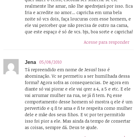
realmente lhe amar, não lhe apedrejará por isso. fica
fria e acredite no amor… capricha em uma bela
noite só vcs dois, faça loucuras com esse homem, e
ele vai perceber que não precisa de outro na cama,
que este espaço é só de vcs. bjs, boa sorte e capricha!
Acesse para responder
05/08/2010
Jena
Tá repreendido em nome de Jesus! Isso é
abominação. Vc se permetiu a ser humilhada dessa
forma? Agora sofra as consequencias. De agora em
diante só vai piorar e ele vai qrer a 4, a 5 e etc. E ele
vai arrumar mulher na rua, se já ñ tem. Pq esse
comportamento desse homem só mostra q ele é um
pervertido e q ñ te ama e ñ te respeita como mulher
dele e mãe dos seus fihos. E vc por ter permitido
isso foi pior a ele. Mas ainda da tempo de consertar
as coisas, sempre dá. Deus te ajude.