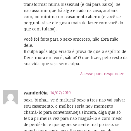
transformar numa bissexual (e daí para baixo). Se
não assumir que há algo errado na casa, acabará
com, no mínimo um casamento aberto (e você se
perguntará se ele gosta mais de fazer com você do
que com fulana).
Você foi feita para o sexo amoroso, não abra mão
dele.
E culpa após algo errado é prova de que o espírito de
Deus mora em você, sábia? O que fizer, pelo resto da
sua vida, que seja sem culpa.
Acesse para responder
14/07/2010
wanderléia
poxa, binha… vc é maluca? sexo a tres nao vai salvar
seu casamento. o melhor seria no9 momento
chamá-lo para conversar.seja sincera, diga que só
fez a primeira vez para não magoá-lo e com medo
de perdê-lo. e que agora se sente mal po isso. se
quer fazer o certo, escolha ser sincera. se ele