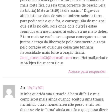
mais forte fica,ou seja uma corrente de oração.Leia
na bíblia( Mateus 18:19) lá diz assim “ Digo-vos
ainda isto: se dois de vós se unirem sobre a terra
para pedir seja o que for, o conseguirão de meu pai
que estás no céu. Pois onde dois ou três estão
reunidos em meu nome, ai estou eu no meio deles.
E tem mais se você e seu esposo começarem a orar
juntos o terço da libertação pelo casamento,ou seja
pelo coração ou qualquer coisa que tenham
necessidade mais forte a oração ficará.
Jane_almeida03@hotmail.com
meu Hotmail,orkut e
MSN.bjus fique com Deus
Acesse para responder
19/01/2011
Ju
Minha querida sua situação é bem difícil e vc a
complicou mais ainda quando aceitou uma transa
incluindo outro homem..eu não posso e não sei
dizer se ele te “ama” ainda ou não o que posso dizer