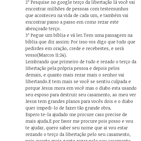
2° Pesquise no google terço da libertação lá você vai
encontrar milhões de pessoas com testemunhos
que aconteceu na vida de cada um, e também vai
encontrar passo a passo em como rezar este
abençoado terço.
3° Pegue um bíblia e vá ler.Tem uma passagem na
bíblia que diz assim: Por isso vos digo que tudo que
pedirdes em oração, crede e recebestes, e será
vosso(Marcos 11:24).
Lembrando que primeiro de tudo e rezado o terço da
libertação pela própria pessoa e depois pelos
demais, e quanto mais rezar mais o senhor vai
libertando.E tem mais se você se sentiu culpada e
porque Jesus mora em você mas o diabo esta usando
seu esposo para destruir seu casamento, ao meu ver
Jesus tem grandes planos para vocês dois e o diabo
quer impedi-lo de fazer tão grande obra.
Espero te-la ajudado me procure caso precise de
mais ajuda.E por favor me procure pois posso e vou
te ajudar, quero saber seu nome que ai vou estar
rezando o terço da libertação pelo seu casamento,
pois quanto mais gente rezar pelo seu casamento