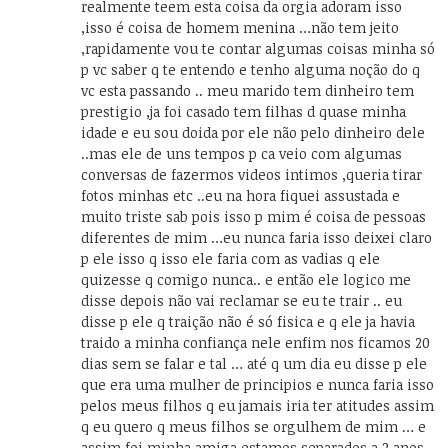
realmente teem esta coisa da orgia adoram isso
,isso é coisa de homem menina …não tem jeito
,rapidamente vou te contar algumas coisas minha só
p vc saber q te entendo e tenho alguma noção do q
vc esta passando .. meu marido tem dinheiro tem
prestigio ,ja foi casado tem filhas d quase minha
idade e eu sou doida por ele não pelo dinheiro dele
..mas ele de uns tempos p ca veio com algumas
conversas de fazermos videos intimos ,queria tirar
fotos minhas etc ..eu na hora fiquei assustada e
muito triste sab pois isso p mim é coisa de pessoas
diferentes de mim …eu nunca faria isso deixei claro
p ele isso q isso ele faria com as vadias q ele
quizesse q comigo nunca.. e então ele logico me
disse depois não vai reclamar se eu te trair .. eu
disse p ele q traição não é só fisica e q ele ja havia
traido a minha confiança nele enfim nos ficamos 20
dias sem se falar e tal … até q um dia eu disse p ele
que era uma mulher de principios e nunca faria isso
pelos meus filhos q eu jamais iria ter atitudes assim
q eu quero q meus filhos se orgulhem de mim … e
assim foi minha amiga estamos separados a 2 anos