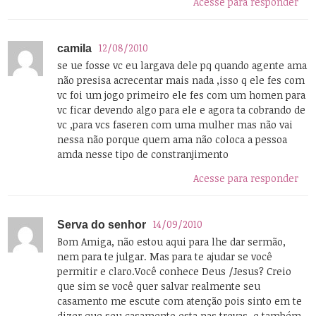
Acesse para responder
12/08/2010
camila
se ue fosse vc eu largava dele pq quando agente ama
não presisa acrecentar mais nada ,isso q ele fes com
vc foi um jogo primeiro ele fes com um homen para
vc ficar devendo algo para ele e agora ta cobrando de
vc ,para vcs faseren com uma mulher mas não vai
nessa não porque quem ama não coloca a pessoa
amda nesse tipo de constranjimento
Acesse para responder
14/09/2010
Serva do senhor
Bom Amiga, não estou aqui para lhe dar sermão,
nem para te julgar. Mas para te ajudar se você
permitir e claro.Você conhece Deus /Jesus? Creio
que sim se você quer salvar realmente seu
casamento me escute com atenção pois sinto em te
dizer que seu casamento esta nas trevas, e também