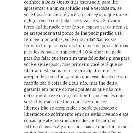
conhece a Deus /Jesus mas estou aqui para lhe
apresentar e a única solução real e verdadeira, se
você buscá-lo com fé você vai consegui o que quiser
e digo a você com toda a certeza, se você rezar o
terço da libertação e ter fé seu esposo vai cair em si,
se arrepender a tal ponto de lhe pedir perdão,a fé
remove montanhas, você concorda? Não existe
homem fiel para os seres humanos de pouca fé mas
para Jesus nada e impossível,! O senhor me pede
para lhe falar que tem sim uma felicidade plena para
você e seu esposo, mas primeiro você terá que se
libertar deste seus feitos e principalmente se
arrepender, pois lhe garanto que esse desejo de seu
marido não é coisa de Deus não, mas lhe dou a
garantia em nome do meu pai Jesus que não me
deixa menti reze o terço da libertação e vocês dois
serão libertados de tudo que tiver que ser
libertos,irão se arrepender e serão perdoados e
libertados do sofrimento em que estão vivendo e ate
coisas que ate mesmo vocês desconheçam no
intimo de vocês.Algumas pessoas se questionam ser
muito fácil: “ agente erra, comete pecado e Deus