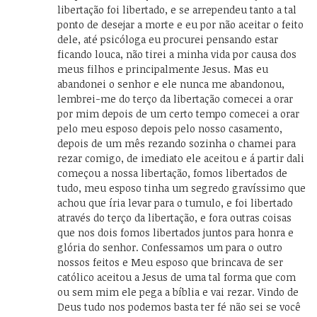
libertação foi libertado, e se arrependeu tanto a tal
ponto de desejar a morte e eu por não aceitar o feito
dele, até psicóloga eu procurei pensando estar
ficando louca, não tirei a minha vida por causa dos
meus filhos e principalmente Jesus. Mas eu
abandonei o senhor e ele nunca me abandonou,
lembrei-me do terço da libertação comecei a orar
por mim depois de um certo tempo comecei a orar
pelo meu esposo depois pelo nosso casamento,
depois de um mês rezando sozinha o chamei para
rezar comigo, de imediato ele aceitou e á partir dali
começou a nossa libertação, fomos libertados de
tudo, meu esposo tinha um segredo gravíssimo que
achou que íria levar para o tumulo, e foi libertado
através do terço da libertação, e fora outras coisas
que nos dois fomos libertados juntos para honra e
glória do senhor. Confessamos um para o outro
nossos feitos e Meu esposo que brincava de ser
católico aceitou a Jesus de uma tal forma que com
ou sem mim ele pega a bíblia e vai rezar. Vindo de
Deus tudo nos podemos basta ter fé não sei se você