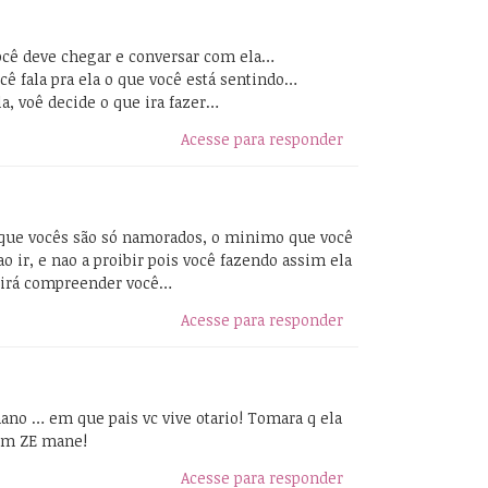
ocê deve chegar e conversar com ela…
ocê fala pra ela o que você está sentindo…
a, voê decide o que ira fazer…
Acesse para responder
r que vocês são só namorados, o minimo que você
ao ir, e nao a proibir pois você fazendo assim ela
e irá compreender você…
Acesse para responder
ano … em que pais vc vive otario! Tomara q ela
um ZE mane!
Acesse para responder