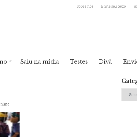
Sobre nós
Envie seu texto
A
»
mo
Saiu na mídia
Testes
Divã
Envi
Cate
Categori
ônimo