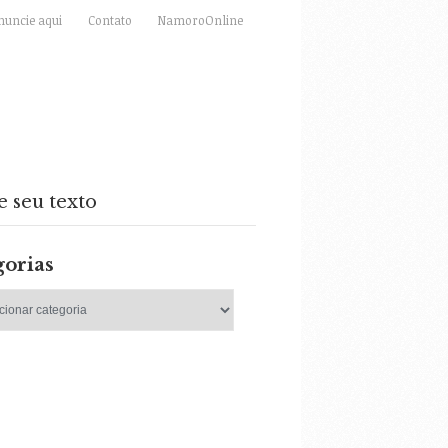
nuncie aqui
Contato
NamoroOnline
e seu texto
gorias
as