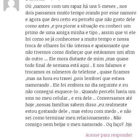
Oii ,namoro com um rapaz há uns 5 meses , nos
dois passamos muito tempo orando por esse namoro
e agora que deu certo eu percebi que não gosto dele
como antes ,e pra piorar a situação eu conheci um
primo de uma amiga minha e tipo , assim que vi ele
foi como se já conhecesse a muito tempo e nossa
troca de olhares foi tão intensa e apaixonante que
não tivemos como disfarçar que estávamos um afim
do outro … Ele mora distante de mim ,mas quase
todo final de semana está aqui . E nos falamos e
trocamos os números do telefone , quase ficamos
,mas na hora eu travei ,pois lembrei que estava
namorando . Ele foi embora no dia seguinte e eu
não consegui esquece-lo . Quando percebi havia um
sms no meu celular , e era dele .. Conversamos até
hoje ,nossas famílias sabem disso ,eu realmente
estou gostando dele , mas estou com medo , e não
sei como terminar meu relacionamento . Não
consigo nem beijar o meu namorado . Oq faço? .bjs
Acesse para responder