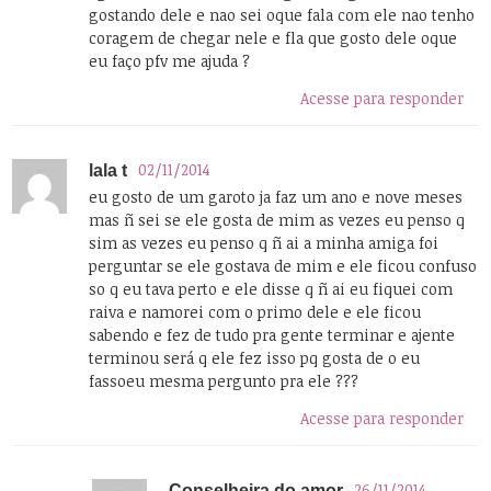
gostando dele e nao sei oque fala com ele nao tenho
coragem de chegar nele e fla que gosto dele oque
eu faço pfv me ajuda ?
Acesse para responder
02/11/2014
lala t
eu gosto de um garoto ja faz um ano e nove meses
mas ñ sei se ele gosta de mim as vezes eu penso q
sim as vezes eu penso q ñ ai a minha amiga foi
perguntar se ele gostava de mim e ele ficou confuso
so q eu tava perto e ele disse q ñ ai eu fiquei com
raiva e namorei com o primo dele e ele ficou
sabendo e fez de tudo pra gente terminar e ajente
terminou será q ele fez isso pq gosta de o eu
fassoeu mesma pergunto pra ele ???
Acesse para responder
26/11/2014
Conselheira do amor