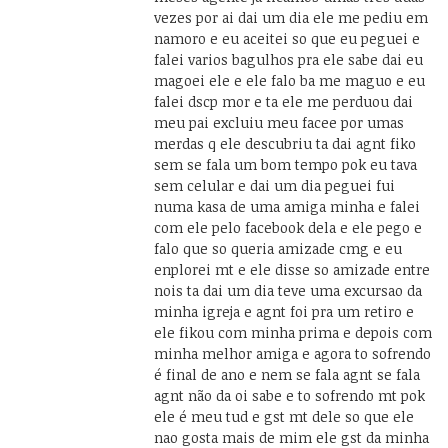
vezes por ai dai um dia ele me pediu em
namoro e eu aceitei so que eu peguei e
falei varios bagulhos pra ele sabe dai eu
magoei ele e ele falo ba me maguo e eu
falei dscp mor e ta ele me perduou dai
meu pai excluiu meu facee por umas
merdas q ele descubriu ta dai agnt fiko
sem se fala um bom tempo pok eu tava
sem celular e dai um dia peguei fui
numa kasa de uma amiga minha e falei
com ele pelo facebook dela e ele pego e
falo que so queria amizade cmg e eu
enplorei mt e ele disse so amizade entre
nois ta dai um dia teve uma excursao da
minha igreja e agnt foi pra um retiro e
ele fikou com minha prima e depois com
minha melhor amiga e agora to sofrendo
é final de ano e nem se fala agnt se fala
agnt não da oi sabe e to sofrendo mt pok
ele é meu tud e gst mt dele so que ele
nao gosta mais de mim ele gst da minha