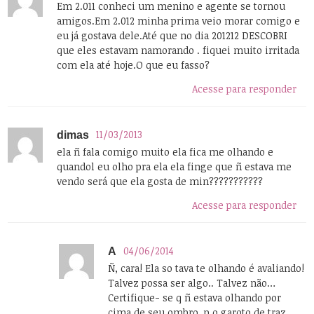
Em 2.011 conheci um menino e agente se tornou
amigos.Em 2.012 minha prima veio morar comigo e
eu já gostava dele.Até que no dia 201212 DESCOBRI
que eles estavam namorando . fiquei muito irritada
com ela até hoje.O que eu fasso?
Acesse para responder
11/03/2013
dimas
ela ñ fala comigo muito ela fica me olhando e
quandol eu olho pra ela ela finge que ñ estava me
vendo será que ela gosta de min???????????
Acesse para responder
04/06/2014
A
Ñ, cara! Ela so tava te olhando é avaliando!
Talvez possa ser algo.. Talvez não…
Certifique- se q ñ estava olhando por
cima de seu ombro, p o garoto de traz.