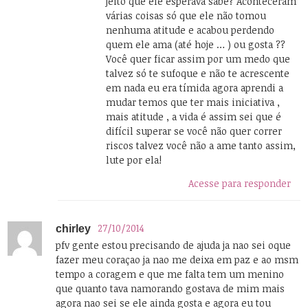
jeito que ele esperava sabe? Aconteceram
várias coisas só que ele não tomou
nenhuma atitude e acabou perdendo
quem ele ama (até hoje … ) ou gosta ??
Você quer ficar assim por um medo que
talvez só te sufoque e não te acrescente
em nada eu era tímida agora aprendi a
mudar temos que ter mais iniciativa ,
mais atitude , a vida é assim sei que é
difícil superar se você não quer correr
riscos talvez você não a ame tanto assim,
lute por ela!
Acesse para responder
27/10/2014
chirley
pfv gente estou precisando de ajuda ja nao sei oque
fazer meu coraçao ja nao me deixa em paz e ao msm
tempo a coragem e que me falta tem um menino
que quanto tava namorando gostava de mim mais
agora nao sei se ele ainda gosta e agora eu tou