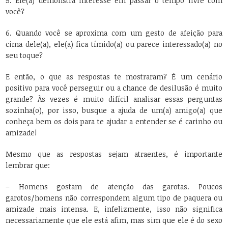
5. Ele(a) demonstra interesse em passar o tempo livre com
você?
6. Quando você se aproxima com um gesto de afeição para
cima dele(a), ele(a) fica tímido(a) ou parece interessado(a) no
seu toque?
E então, o que as respostas te mostraram? É um cenário
positivo para você perseguir ou a chance de desilusão é muito
grande? Às vezes é muito difícil analisar essas perguntas
sozinha(o), por isso, busque a ajuda de um(a) amigo(a) que
conheça bem os dois para te ajudar a entender se é carinho ou
amizade!
Mesmo que as respostas sejam atraentes, é importante
lembrar que:
– Homens gostam de atenção das garotas. Poucos
garotos/homens não correspondem algum tipo de paquera ou
amizade mais intensa. E, infelizmente, isso não significa
necessariamente que ele está afim, mas sim que ele é do sexo