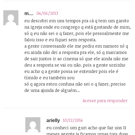
04/06/2013
m....
eu descobri em uns tempos pra cá q tem um garoto
na igreja onde eu congrego q está gostando de mim,
só q eu não sei o q fazer, pois ele pessoalmente me
falou isso e eu fiquei sem resposta.
a gente conversando ele me pediu em namoro só q
eu ainda não dei a resposta pra ele, só q marcamos
de sair juntos ir ao cinema só que ele ainda não me
deu a resposta se vai ou não. pois a gente sozinho
eu acho q a gente possa se entender pois ele é
tímido e eu também sou
só q agora estou confusa não sei o q fazer, preciso
de uma ajunda de alguém…
Acesse para responder
10/12/2014
arielly
eu conheci um guri acho que faz uns 11
meses agente ja ficamos umas tres duas