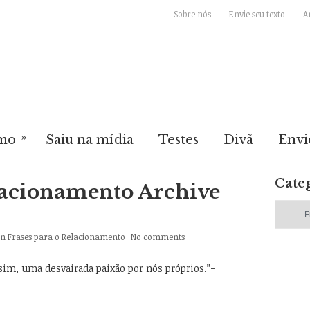
Sobre nós
Envie seu texto
A
»
mo
Saiu na mídia
Testes
Divã
Envi
Cate
lacionamento Archive
Categori
In
Frases para o Relacionamento
No comments
im, uma desvairada paixão por nós próprios.”-