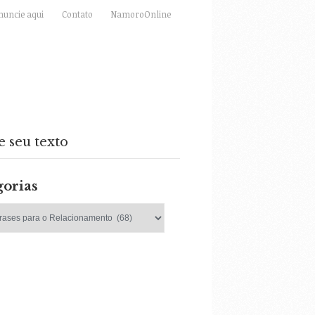
nuncie aqui
Contato
NamoroOnline
e seu texto
gorias
as