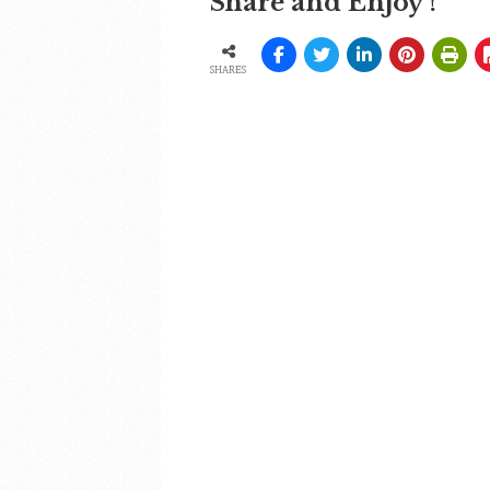
Share and Enjoy !
SHARES