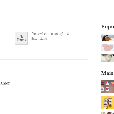
Popu
"Só se vê com o coração. O
Essencial é
Mais
o Amor.