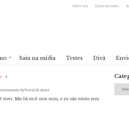
Sobre nós
Envie seu texto
A
»
mo
Saiu na mídia
Testes
Divã
Envi
Cate
o
»
Categori
lacionamento
by
Portal do Amor
é viver. Não há você sem mim, e eu não existo sem