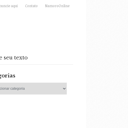
nuncie aqui
Contato
NamoroOnline
e seu texto
gorias
as