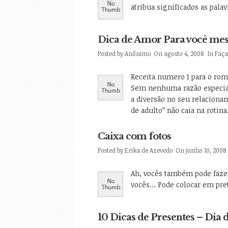
atribua significados as pala
Dica de Amor Para você me
Posted by
Anônimo
On agosto 4, 2008
In
Faç
Receita numero 1 para o roma
Sem nenhuma razão especial
a diversão no seu relacion
de adulto” não caia na rotina
Caixa com fotos
Posted by
Erika de Azevedo
On junho 10, 2008
Ah, vocês também pode fazer
vocês… Pode colocar em pret
10 Dicas de Presentes – Di