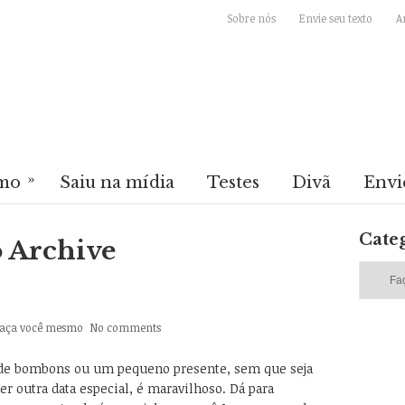
Sobre nós
Envie seu texto
A
»
mo
Saiu na mídia
Testes
Divã
Envi
Cate
 Archive
Categori
aça você mesmo
No comments
 de bombons ou um pequeno presente, sem que seja
r outra data especial, é maravilhoso. Dá para