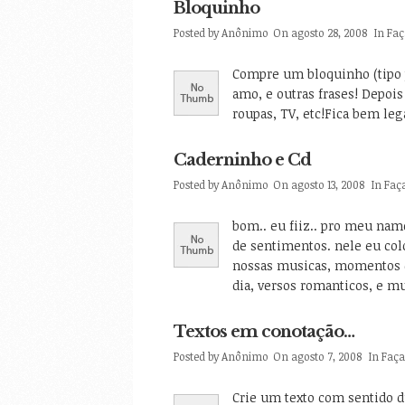
Bloquinho
Posted by
Anônimo
On agosto 28, 2008
In
Faç
Compre um bloquinho (tipo p
amo, e outras frases! Depois
roupas, TV, etc!Fica bem lega
Caderninho e Cd
Posted by
Anônimo
On agosto 13, 2008
In
Faç
bom.. eu fiiz.. pro meu na
de sentimentos. nele eu col
nossas musicas, momentos qu
dia, versos romanticos, e mu
Textos em conotação…
Posted by
Anônimo
On agosto 7, 2008
In
Faç
Crie um texto com sentido 