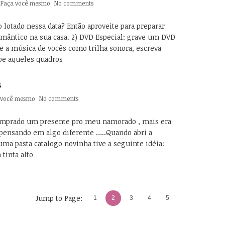
n
Faça você mesmo
No comments
o lotado nessa data? Então aproveite para preparar
mântico na sua casa. 2) DVD Especial: grave um DVD
ze a música de vocês como trilha sonora, escreva
be aqueles quadros
s
 você mesmo
No comments
comprado um presente pro meu namorado , mais era
pensando em algo diferente …..Quando abri a
ma pasta catalogo novinha tive a seguinte idéia:
 tinta alto
Jump to Page:
1
2
3
4
5