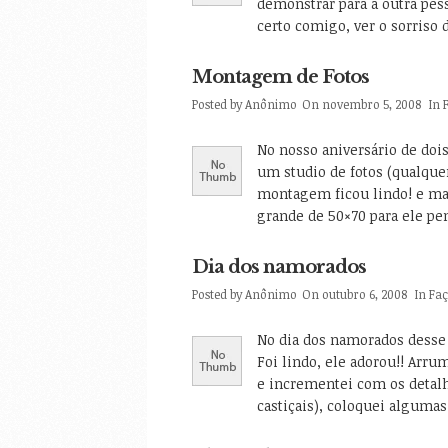
demonstrar para a outra pess
certo comigo, ver o sorriso 
Montagem de Fotos
Posted by
Anônimo
On novembro 5, 2008
In
No nosso aniversário de doi
um studio de fotos (qualque
montagem ficou lindo! e m
grande de 50×70 para ele pe
Dia dos namorados
Posted by
Anônimo
On outubro 6, 2008
In
Fa
No dia dos namorados desse 
Foi lindo, ele adorou!! Ar
e incrementei com os detal
castiçais), coloquei alguma