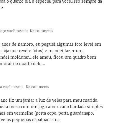
oa o quanto ela é especial para você.Isso sempre da
de
Faça você mesmo
No comments
s anos de namoro, eu peguei algumas foto levei em
r loja que revele fotos) e mandei fazer uma
andei moldurar…ele amou, ficou um quadro bem
ndurar no quarto dele…
ça você mesmo
No comments
ano fiz um jantar a luz de velas para meu marido.
rumei a mesa com um jogo americano bordado simples
hes em vermelho (porta copo, porta guardanapo,
s velas pequenas espalhadas na