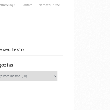
nuncie aqui
Contato
NamoroOnline
e seu texto
gorias
as