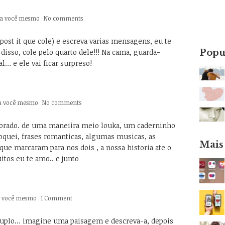
a você mesmo
No comments
ost it que cole) e escreva varias mensagens, eu te
 disso, cole pelo quarto dele!!! Na cama, guarda-
Popu
l… e ele vai ficar surpreso!
a você mesmo
No comments
morado. de uma maneiira meio louka, um caderninho
oquei, frases romanticas, algumas musicas, as
Mais
e marcaram para nos dois , a nossa historia ate o
itos eu te amo.. e junto
a você mesmo
1 Comment
duplo… imagine uma paisagem e descreva-a, depois