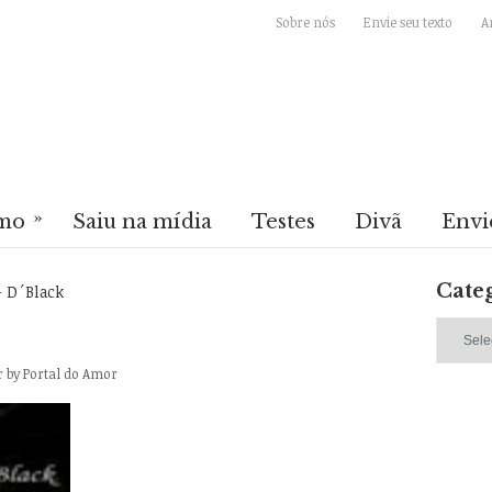
Sobre nós
Envie seu texto
A
»
mo
Saiu na mídia
Testes
Divã
Envi
Cate
 D´Black
Categori
r
by
Portal do Amor