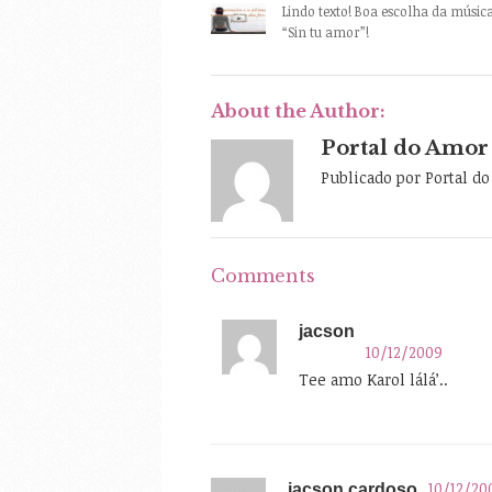
Lindo texto! Boa escolha da músic
“Sin tu amor”!
About the Author:
Portal do Amor
Publicado por Portal d
Comments
jacson
10/12/2009
Tee amo Karol lálá’..
10/12/20
jacson cardoso