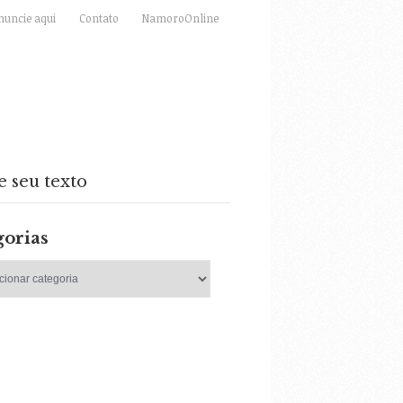
nuncie aqui
Contato
NamoroOnline
e seu texto
gorias
as