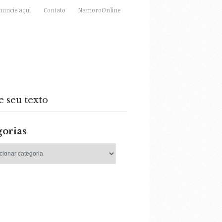
nuncie aqui
Contato
NamoroOnline
e seu texto
gorias
as