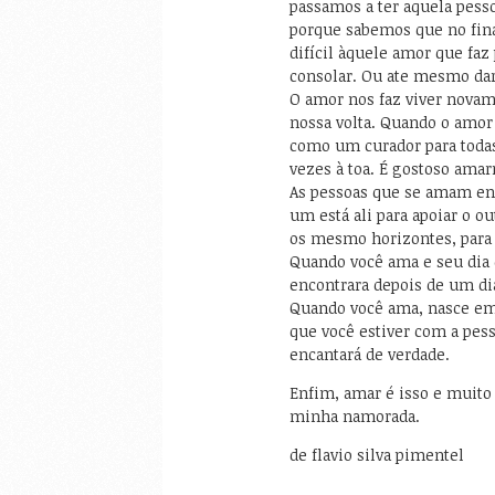
passamos a ter aquela pess
porque sabemos que no fi
difícil àquele amor que faz 
consolar. Ou ate mesmo dar
O amor nos faz viver novame
nossa volta. Quando o amor 
como um curador para todas
vezes à toa. É gostoso am
As pessoas que se amam en
um está ali para apoiar o o
os mesmo horizontes, para
Quando você ama e seu dia 
encontrara depois de um dia
Quando você ama, nasce em 
que você estiver com a pess
encantará de verdade.
Enfim, amar é isso e muito
minha namorada.
de flavio silva pimentel