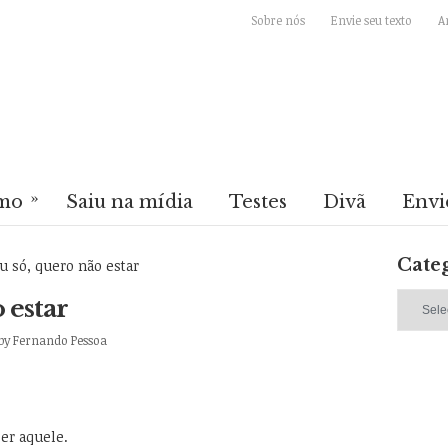
Sobre nós
Envie seu texto
A
»
mo
Saiu na mídia
Testes
Divã
Envi
Cate
 só, quero não estar
Categori
 estar
by
Fernando Pessoa
ser aquele.