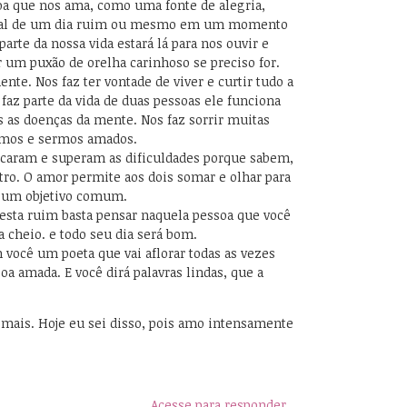
oa que nos ama, como uma fonte de alegria,
nal de um dia ruim ou mesmo em um momento
parte da nossa vida estará lá para nos ouvir e
 um puxão de orelha carinhoso se preciso for.
nte. Nos faz ter vontade de viver e curtir tudo a
faz parte da vida de duas pessoas ele funciona
 as doenças da mente. Nos faz sorrir muitas
armos e sermos amados.
caram e superam as dificuldades porque sabem,
utro. O amor permite aos dois somar e olhar para
 um objetivo comum.
esta ruim basta pensar naquela pessoa que você
 cheio. e todo seu dia será bom.
você um poeta que vai aflorar todas as vezes
oa amada. E você dirá palavras lindas, que a
 mais. Hoje eu sei disso, pois amo intensamente
Acesse para responder