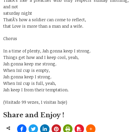
ThatÂ’s like a preacher who only respects sunday morning,
and not
saturday night
ThatÂ’s how a soldier can come to reflect,
that Love is more than a man and a wife.
Chorus
In a time of plenty, Jah gonna keep I strong.
Things get how and I keep cool, yeah,
Jah gonna keep me strong.
When InI cup is empty,
Jah gonna keep I strong.
When InI cup is full, yeah,
Jah keep I from their temptation.
(Visitado 99 vezes, 1 visitas hoje)
Share and Enjoy !