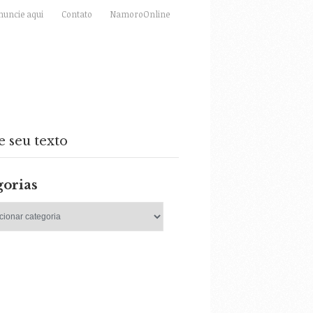
nuncie aqui
Contato
NamoroOnline
e seu texto
gorias
as