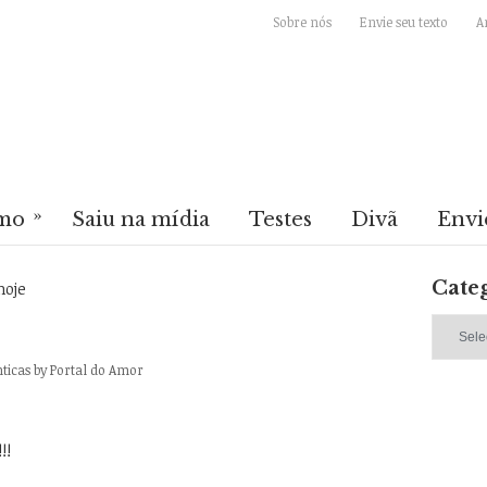
Sobre nós
Envie seu texto
A
»
mo
Saiu na mídia
Testes
Divã
Envi
Cate
oje
Categori
ticas
by
Portal do Amor
!!