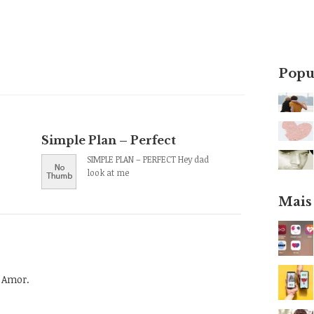
Popu
Simple Plan – Perfect
SIMPLE PLAN – PERFECT Hey dad
look at me
Mais
o Amor.