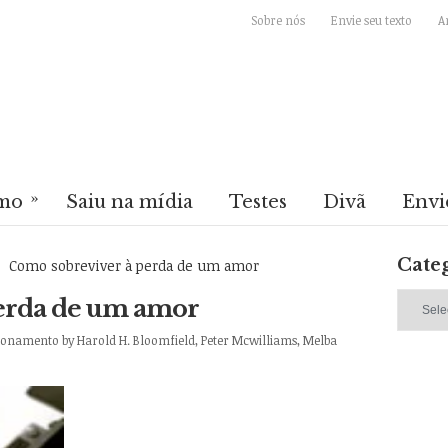
Sobre nós
Envie seu texto
A
»
mo
Saiu na mídia
Testes
Divã
Envi
Cate
Como sobreviver à perda de um amor
Categori
erda de um amor
cionamento
by
Harold H. Bloomfield, Peter Mcwilliams, Melba