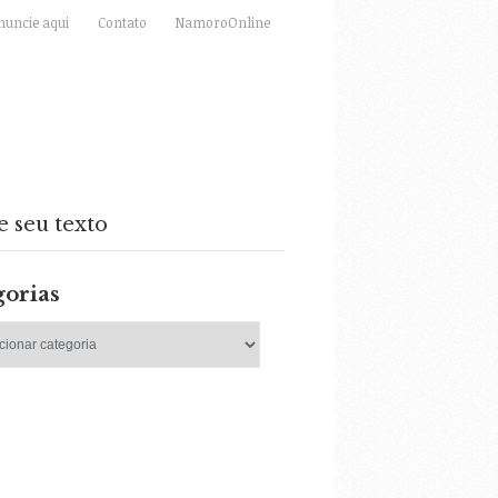
nuncie aqui
Contato
NamoroOnline
e seu texto
gorias
as