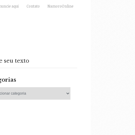
nuncie aqui
Contato
NamoroOnline
e seu texto
gorias
as