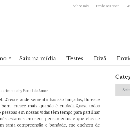
Sobre nós
Envie seu texto
A
»
mo
Saiu na mídia
Testes
Divã
Envi
Cate
»
Categori
radecimento
by
Portal do Amor
el…Cresce onde sementinhas são lançadas, floresce
e bom, cresce mais quando é cuidada.Quase todos
o pessoas em nossas vidas têm tempo para partilhar
e nós estamos em seus pensamentos e que elas se
com tanta compreensão e bondade, me enchem de