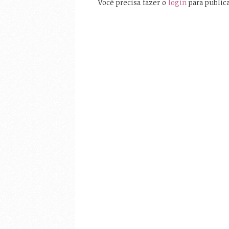
Você precisa fazer o
login
para public