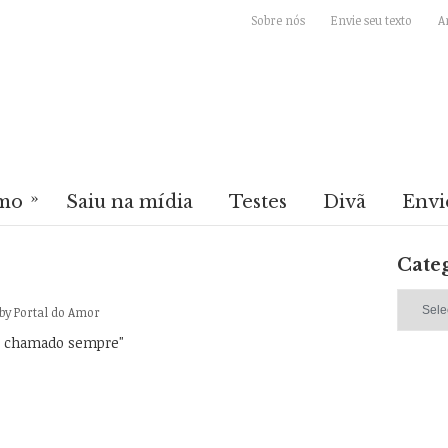
Sobre nós
Envie seu texto
A
»
mo
Saiu na mídia
Testes
Divã
Envi
Cate
Categori
by
Portal do Amor
 chamado sempre"