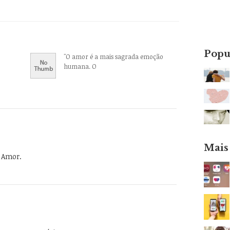
Popu
"O amor é a mais sagrada emoção
humana. O
Mais
o Amor.