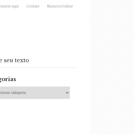
nuncie aqui
Contato
NamoroOnline
e seu texto
gorias
as