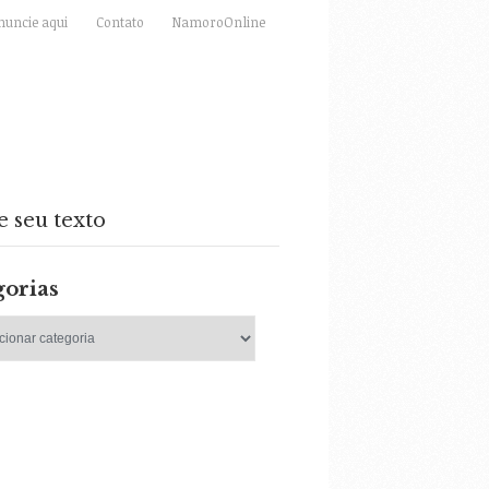
nuncie aqui
Contato
NamoroOnline
e seu texto
gorias
as