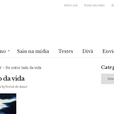
Sobre nós
Envie seu texto
A
»
mo
Saiu na mídia
Testes
Divã
Envi
Cate
– Do outro lado da vida
Categori
 da vida
s
by
Portal do Amor