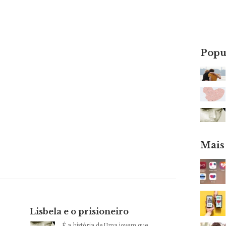
Popu
Mais
Lisbela e o prisioneiro
É a história de Uma jovem que