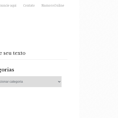
nuncie aqui
Contato
NamoroOnline
e seu texto
gorias
as