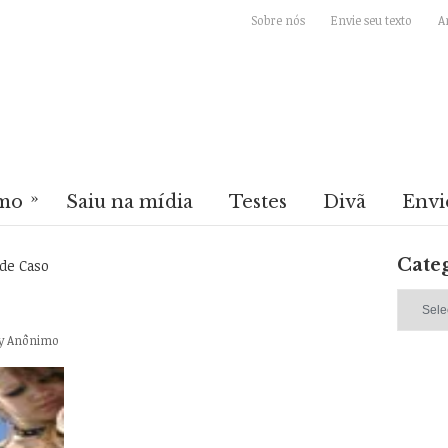
Sobre nós
Envie seu texto
A
»
mo
Saiu na mídia
Testes
Divã
Envi
Cate
e Caso
Categori
y
Anônimo