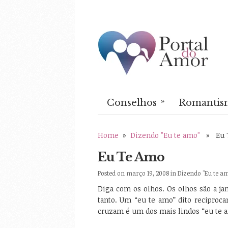
»
Conselhos
Romantis
Home
»
Dizendo "Eu te amo"
» Eu 
Eu Te Amo
Posted on março 19, 2008 in
Dizendo "Eu te a
Diga com os olhos. Os olhos são a ja
tanto. Um “eu te amo” dito reciproc
cruzam é um dos mais lindos “eu te 