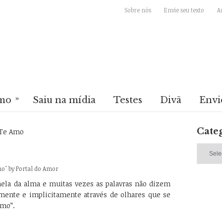
Sobre nós
Envie seu texto
A
»
mo
Saiu na mídia
Testes
Divã
Envi
Cate
Te Amo
Categori
mo"
by
Portal do Amor
nela da alma e muitas vezes as palavras não dizem
amente e implicitamente através de olhares que se
amo”.