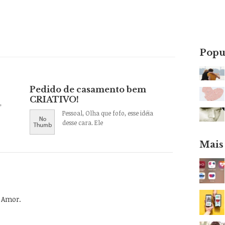
Popu
Pedido de casamento bem
CRIATIVO!
,
Pessoal, Olha que fofo, esse idéia
desse cara. Ele
Mais
o Amor.