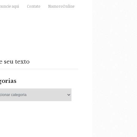
nuncie aqui
Contato
NamoroOnline
e seu texto
gorias
as