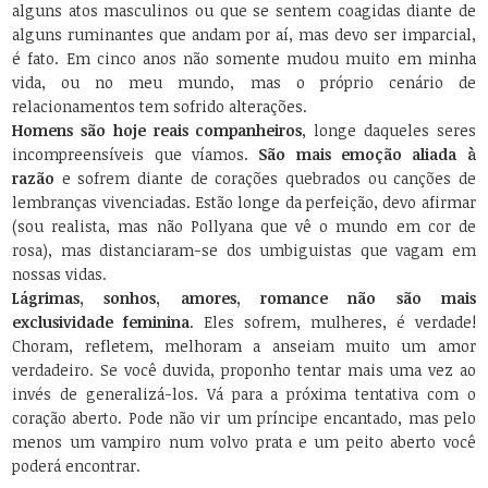
alguns atos masculinos ou que se sentem coagidas diante de
alguns ruminantes que andam por aí, mas devo ser imparcial,
é fato. Em cinco anos não somente mudou muito em minha
vida, ou no meu mundo, mas o próprio cenário de
relacionamentos tem sofrido alterações.
Homens são hoje reais companheiros
, longe daqueles seres
incompreensíveis que víamos.
São mais emoção aliada à
razão
e sofrem diante de corações quebrados ou canções de
lembranças vivenciadas. Estão longe da perfeição, devo afirmar
(sou realista, mas não Pollyana que vê o mundo em cor de
rosa), mas distanciaram-se dos umbiguistas que vagam em
nossas vidas.
Lágrimas, sonhos, amores, romance não são mais
exclusividade feminina
. Eles sofrem, mulheres, é verdade!
Choram, refletem, melhoram a anseiam muito um amor
verdadeiro. Se você duvida, proponho tentar mais uma vez ao
invés de generalizá-los. Vá para a próxima tentativa com o
coração aberto. Pode não vir um príncipe encantado, mas pelo
menos um vampiro num volvo prata e um peito aberto você
poderá encontrar.