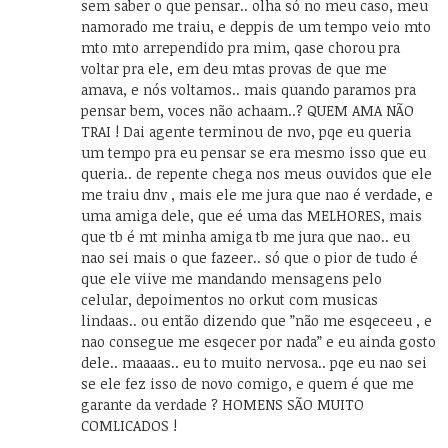
sem saber o que pensar.. olha só no meu caso, meu
namorado me traiu, e deppis de um tempo veio mto
mto mto arrependido pra mim, qase chorou pra
voltar pra ele, em deu mtas provas de que me
amava, e nós voltamos.. mais quando paramos pra
pensar bem, voces não achaam..? QUEM AMA NÃO
TRAI ! Dai agente terminou de nvo, pqe eu queria
um tempo pra eu pensar se era mesmo isso que eu
queria.. de repente chega nos meus ouvidos que ele
me traiu dnv , mais ele me jura que nao é verdade, e
uma amiga dele, que eé uma das MELHORES, mais
que tb é mt minha amiga tb me jura que nao.. eu
nao sei mais o que fazeer.. só que o pior de tudo é
que ele viive me mandando mensagens pelo
celular, depoimentos no orkut com musicas
lindaas.. ou então dizendo que ”não me esqeceeu , e
nao consegue me esqecer por nada” e eu ainda gosto
dele.. maaaas.. eu to muito nervosa.. pqe eu nao sei
se ele fez isso de novo comigo, e quem é que me
garante da verdade ? HOMENS SÃO MUITO
COMLICADOS !