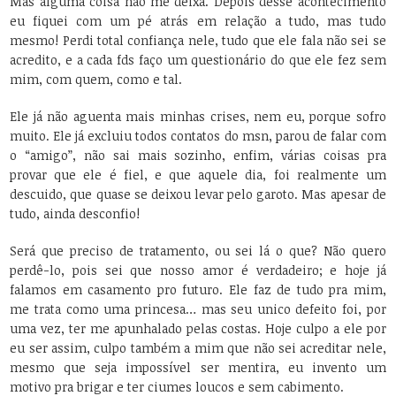
Mas alguma coisa não me deixa. Depois desse acontecimento
eu fiquei com um pé atrás em relação a tudo, mas tudo
mesmo! Perdi total confiança nele, tudo que ele fala não sei se
acredito, e a cada fds faço um questionário do que ele fez sem
mim, com quem, como e tal.
Ele já não aguenta mais minhas crises, nem eu, porque sofro
muito. Ele já excluiu todos contatos do msn, parou de falar com
o “amigo”, não sai mais sozinho, enfim, várias coisas pra
provar que ele é fiel, e que aquele dia, foi realmente um
descuido, que quase se deixou levar pelo garoto. Mas apesar de
tudo, ainda desconfio!
Será que preciso de tratamento, ou sei lá o que? Não quero
perdê-lo, pois sei que nosso amor é verdadeiro; e hoje já
falamos em casamento pro futuro. Ele faz de tudo pra mim,
me trata como uma princesa… mas seu unico defeito foi, por
uma vez, ter me apunhalado pelas costas. Hoje culpo a ele por
eu ser assim, culpo também a mim que não sei acreditar nele,
mesmo que seja impossível ser mentira, eu invento um
motivo pra brigar e ter ciumes loucos e sem cabimento.