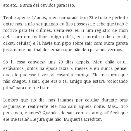
etc etc.. Nunca dei ouvidos para isso.
Tenho apenas 17 anos, meu namorado tem 23 e tudo é perfeito
entre nós, a não ser quando eu fico possessa e acho que tudo é
motivo para ter ciúmes. Certa vez eu li um registro de msn
dele com um melhor amigo (aliás, eu controlo tudo, e-mail,
orkut, celular) e lá havia um papo sobre sair com outra garota
justamente no final de semana que não deu para nos vermos.
Só li essa conversa uns 20 dias depois. Meu chão caiu..
estávamos juntos na época fazia 8 meses e eu nunca pensei
que ele pudesse fazer tal covardia comigo. Ele me jurou que
não chegou a sair, que era o tal amigo que estava “colocando
pilha” para ele me trair.
Lembro que no dia, nos falamos por celular durante oras
seguidas e realmente ele não saiu aquela noite. Mas.. fico
pensando, e antes? Quando ele saia com os amigos? Será que
ele me traia? Ele jura que não. Eu queria acreditar.