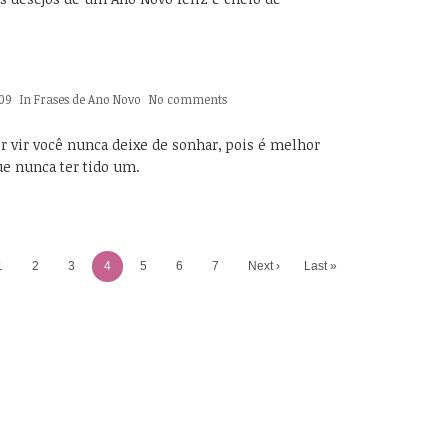
09
In
Frases de Ano Novo
No comments
r vir você nunca deixe de sonhar, pois é melhor
e nunca ter tido um.
1
2
3
4
5
6
7
Next ›
Last »