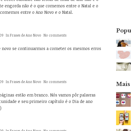
te engorda não é o que comemos entre o Natal e o
 comemos entre o Ano Novo e o Natal.
Popu
09
In
Frases de Ano Novo
No comments
 novo se continuarmos a cometer os mesmos erros
09
In
Frases de Ano Novo
No comments
Mais
 páginas estão em branco. Nós vamos pôr palavras
tunidade e seu primeiro capítulo é o Dia de ano
)
09
In
Frases de Ano Novo
No comments