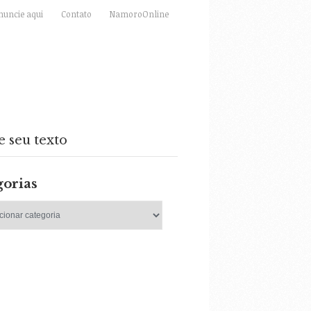
nuncie aqui
Contato
NamoroOnline
e seu texto
gorias
as