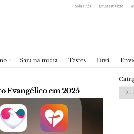
Sobre nós
Envie seu texto
A
»
mo
Saiu na mídia
Testes
Divã
Envi
Cate
Categori
o Evangélico em 2025