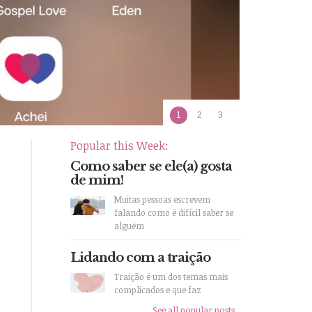
1
2
3
Popular this Week:
Como saber se ele(a) gosta
de mim!
Muitas pessoas escrevem
falando como é difícil saber se
alguém
Lidando com a traição
Traição é um dos temas mais
complicados e que faz
See all popular posts